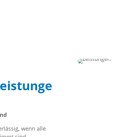
eistunge
and
rlässig, wenn alle
timmt sind.