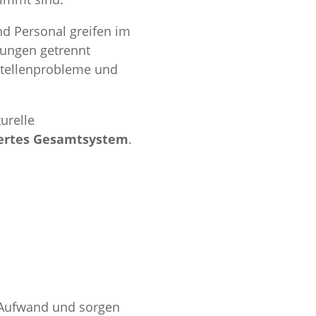
und Personal greifen im
tungen getrennt
tstellenprobleme und
urelle
iertes Gesamtsystem
.
n Aufwand und sorgen