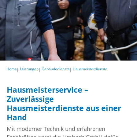
Home
Leistungen
Gebäudedienste
Hausmeisterdienste
|
|
|
Hausmeisterservice –
Zuverlässige
Hausmeisterdienste aus einer
Hand
Mit moderner Technik und erfahrenen